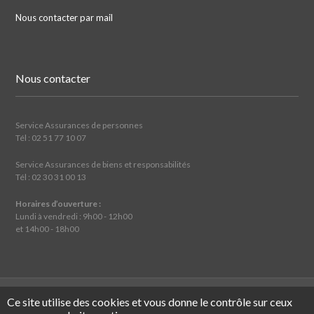
Nous contacter par mail
Nous contacter
Service Assurances de personnes
Tél : 02 51 77 10 07
Service Assurances de biens et responsabilités
Tél : 02 30 31 00 13
Horaires d’ouverture :
Lundi à vendredi : 9h00 - 12h00
et 14h00 - 18h00
Mentions légales
Traitement des réclamations
Tous droits
Ce site utilise des cookies et vous donne le contrôle sur ceux
réservés ©
2026 Assurwest