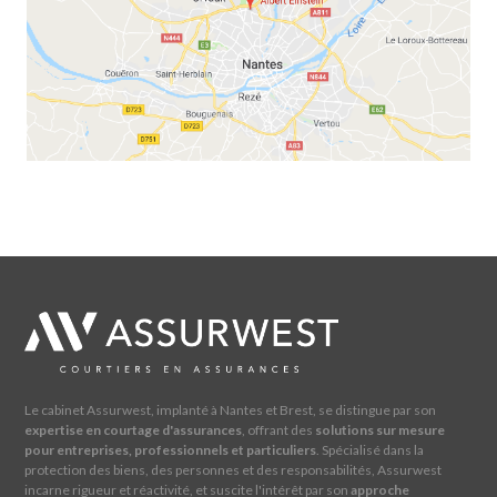
Le cabinet Assurwest, implanté à Nantes et Brest, se distingue par son
expertise en courtage d'assurances
, offrant des
solutions sur mesure
pour entreprises, professionnels et particuliers
. Spécialisé dans la
protection des biens, des personnes et des responsabilités, Assurwest
incarne rigueur et réactivité, et suscite l'intérêt par son
approche