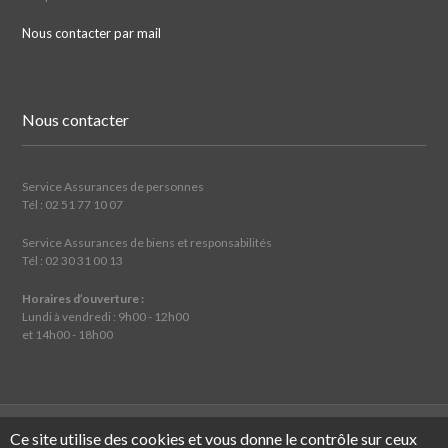
Nous contacter par mail
Nous contacter
Service Assurances de personnes
Tél : 02 51 77 10 07
Service Assurances de biens et responsabilités
Tél : 02 30 31 00 13
Horaires d’ouverture :
Lundi à vendredi : 9h00 - 12h00
et 14h00 - 18h00
Mentions légales
Traitement des réclamations
Tous droits
Ce site utilise des cookies et vous donne le contrôle sur ceux