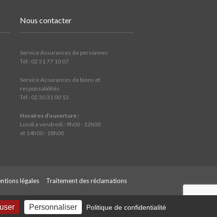
Nous contacter
Service Assurances de personnes
Tél : 02 51 77 10 07
Service Assurances de biens et
responsabilités
Tél : 02 30 31 00 13
Horaires d’ouverture :
Lundi à vendredi : 9h00 - 12h00
et 14h00 - 18h00
ntions légales
Traitement des réclamations
fuser
Personnaliser
Politique de confidentialité