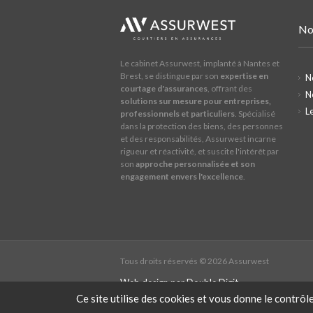
No
Le cabinet Assurwest, implanté à Nantes et
Brest, se distingue par son
expertise en
N
courtage d'assurances
, offrant des
N
solutions sur mesure pour entreprises,
L
professionnels et particuliers
. Spécialisé
dans la protection des biens, des personnes
et des responsabilités, Assurwest incarne
rigueur et réactivité, et suscite l'intérêt par
son
approche personnalisée et son
engagement envers l'excellence
.
Tous droits réservés ©
2026 Assurwest
Web design par Double Digit
Ce site utilise des cookies et vous donne le contrôl