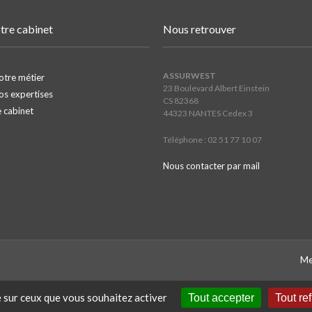
tre cabinet
Nous retrouver
ASSURWEST
otre métier
23 Boulevard Albert Einstein
os expertises
CS 82368
e cabinet
44323 NANTES Cedex 3
Téléphone : 02 51 77 10 07
Nous contacter par mail
Me
e sur ceux que vous souhaitez activer
Tout accepter
Tout re