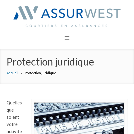
Panneau de gestion des cookies
Protection juridique
Accueil
Protection juridique
Quelles
que
soient
votre
activité