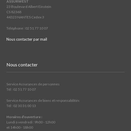
ASSURWEST
23 Boulevard Albert Einstein
CS 82368
44323 NANTES Cedex 3
Téléphone : 02 51 77 10 07
Nous contacter par mail
Nous contacter
Service Assurances de personnes
Tél : 02 51 77 10 07
Service Assurances de biens et responsabilités
Tél : 02 30 31 00 13
Horaires d’ouverture :
Lundi à vendredi : 9h00 - 12h00
et 14h00 - 18h00