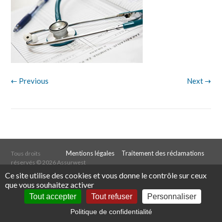
← Previous
Next →
Mentions légales
Traitement des réclamations
Tous droits
réservés ©
2026 Assurwest
Ce site utilise des cookies et vous donne le contrôle sur ceux
Web design par Double Digit
que vous souhaitez activer
Tout accepter
Tout refuser
Personnaliser
Politique de confidentialité