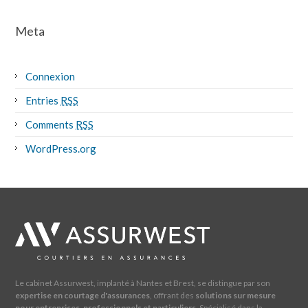
Meta
Connexion
Entries
RSS
Comments
RSS
WordPress.org
Le cabinet Assurwest, implanté à Nantes et Brest, se distingue par son
expertise en courtage d'assurances
, offrant des
solutions sur mesure
pour entreprises, professionnels et particuliers
. Spécialisé dans la