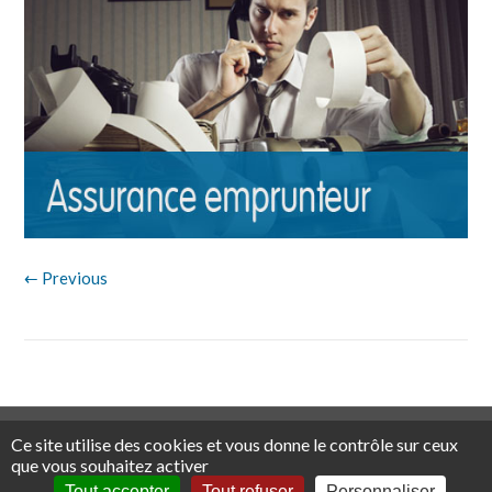
← Previous
Mentions légales
Traitement des réclamations
Tous droits
Ce site utilise des cookies et vous donne le contrôle sur ceux
réservés ©
2026 Assurwest
que vous souhaitez activer
Tout accepter
Tout refuser
Personnaliser