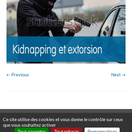
← Previous
Next →
Mentions légales
Traitement des réclamations
Tous droits
Ce site utilise des cookies et vous donne le contrôle sur ceux
réservés ©
2026 Assurwest
que vous souhaitez activer
Tout accepter
Tout refuser
Personnaliser